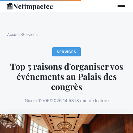
📰
Netimpactcc
Accueil
›
Services
SERVICES
Top 5 raisons d'organiser vos
événements au Palais des
congrès
Nicet
•
02/06/2026 14:53
•
8 min de lecture