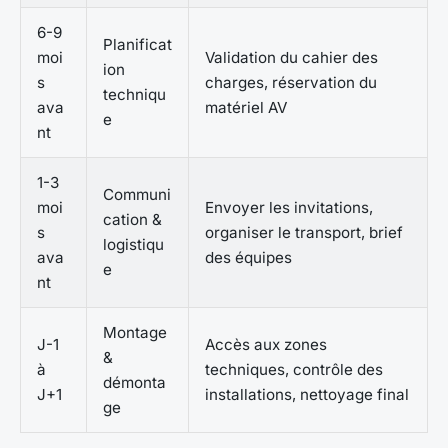
6-9
Planificat
moi
Validation du cahier des
ion
s
charges, réservation du
techniqu
ava
matériel AV
e
nt
1-3
Communi
moi
Envoyer les invitations,
cation &
s
organiser le transport, brief
logistiqu
ava
des équipes
e
nt
Montage
J-1
Accès aux zones
&
à
techniques, contrôle des
démonta
J+1
installations, nettoyage final
ge