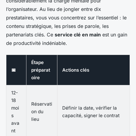
considérablement la charge mentale pour
l’organisateur. Au lieu de jongler entre dix
prestataires, vous vous concentrez sur l’essentiel : le
contenu stratégique, les prises de parole, les
partenariats clés. Ce
service clé en main
est un gain
de productivité indéniable.
Étape
📅
préparat
Actions clés
oire
12-
18
Réservati
moi
Définir la date, vérifier la
on du
s
capacité, signer le contrat
lieu
ava
nt