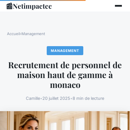
📰
Netimpactcc
Accueil
›
Management
MANAGEMENT
Recrutement de personnel de
maison haut de gamme à
monaco
Camille
•
20 juillet 2025
•
8 min de lecture