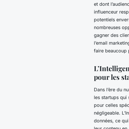
et dont l’audien
influenceur res
potentiels enver
nombreuses oppor
gagner des clien
l’email marketi
faire beaucoup 
L’Intellige
pour les st
Dans l’ère du nu
les startups qui
pour celles spéc
négligeable. L’I
données, ce qui
leur contenu en