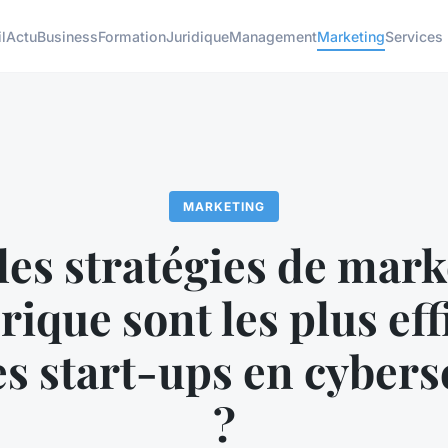
l
Actu
Business
Formation
Juridique
Management
Marketing
Services
MARKETING
les stratégies de mark
ique sont les plus eff
es start-ups en cybers
?