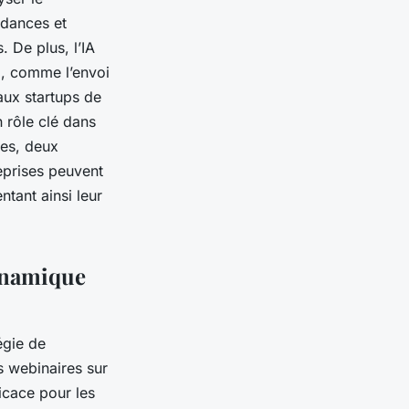
ndances et
 De plus, l’IA
g, comme l’envoi
aux startups de
n rôle clé dans
ues, deux
reprises peuvent
tant ainsi leur
dynamique
égie de
s webinaires sur
ficace pour les