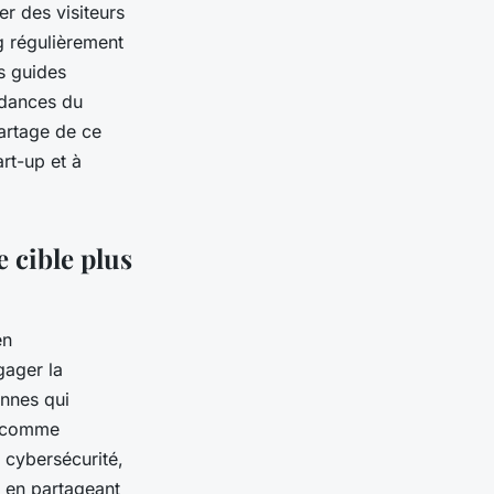
er des visiteurs
og régulièrement
s guides
ndances du
partage de ce
art-up et à
 cible plus
en
gager la
onnes qui
es comme
a cybersécurité,
t en partageant