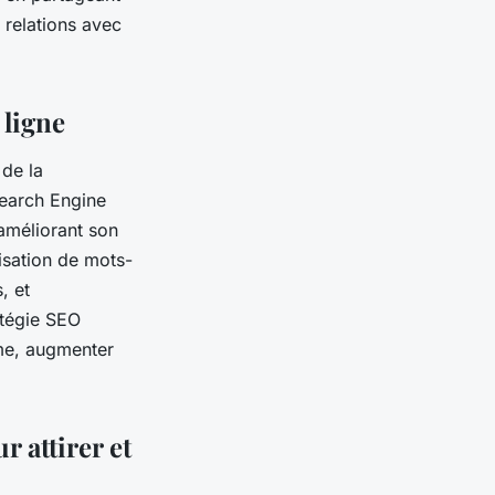
s relations avec
 ligne
 de la
earch Engine
 améliorant son
isation de mots-
, et
ratégie SEO
erme, augmenter
 attirer et