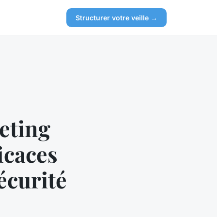
Structurer votre veille →
eting
icaces
écurité