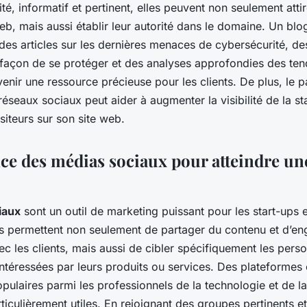
té, informatif et pertinent, elles peuvent non seulement attir
web, mais aussi établir leur autorité dans le domaine. Un bl
des articles sur les dernières menaces de cybersécurité, de
a façon de se protéger et des analyses approfondies des te
enir une ressource précieuse pour les clients. De plus, le 
réseaux sociaux peut aider à augmenter la visibilité de la st
isiteurs sur son site web.
ce des médias sociaux pour atteindre une
iaux
sont un outil de marketing puissant pour les start-ups 
Ils permettent non seulement de partager du contenu et d’en
c les clients, mais aussi de cibler spécifiquement les pers
 intéressées par leurs produits ou services. Des plateform
opulaires parmi les professionnels de la technologie et de l
ticulièrement utiles. En rejoignant des groupes pertinents e