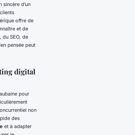
n sincère d’un
clients
érique offre de
nnaître et de
x, du SEO, de
bien pensée peut
ting digital
 aubaine pour
ticulièrement
concurrentiel non
rapide des
le
et à adapter
yser le