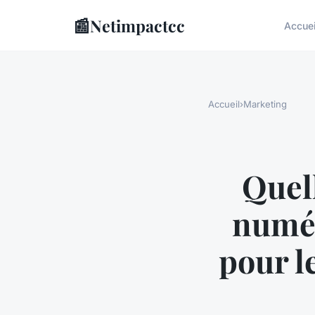
📰
Netimpactcc
Accuei
Accueil
›
Marketing
Quel
numér
pour l