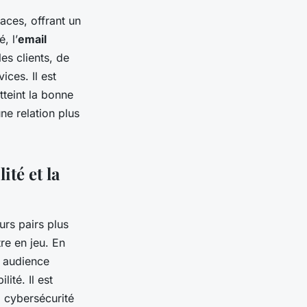
caces, offrant un
, l’
email
s clients, de
ces. Il est
tteint la bonne
ne relation plus
té et la
rs pairs plus
re en jeu. En
e audience
ité. Il est
a cybersécurité