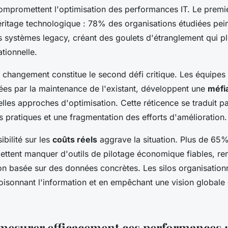
compromettent l'optimisation des performances IT. Le premi
éritage technologique : 78% des organisations étudiées pei
s systèmes legacy, créant des goulets d'étranglement qui 
ationnelle.
u changement constitue le second défi critique. Les équipes
es par la maintenance de l'existant, développent une
méfi
lles approches d'optimisation. Cette réticence se traduit p
 pratiques et une fragmentation des efforts d'amélioration.
ibilité sur les
coûts réels
aggrave la situation. Plus de 65
ettent manquer d'outils de pilotage économique fiables, re
ion basée sur des données concrètes. Les silos organisation
loisonnant l'information et en empêchant une vision globale
surer efficacement ces performances :