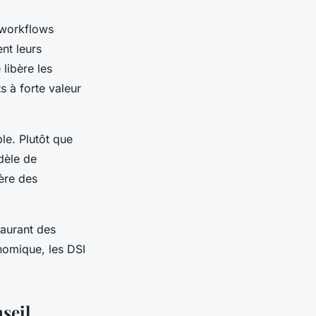
 workflows
nt leurs
libère les
s à forte valeur
ble. Plutôt que
dèle de
ère des
taurant des
nomique, les DSI
seil