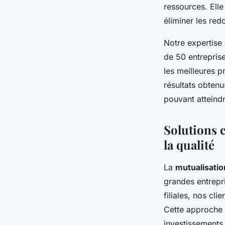
ressources. Elle
éliminer les re
Notre expertise
de 50 entrepris
les meilleures p
résultats obtenu
pouvant atteindr
Solutions 
la qualité
La
mutualisati
grandes entrepri
filiales, nos cl
Cette approche 
investissements