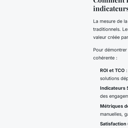
indicateurs
La mesure de la 
traditionnels. L
valeur créée pa
Pour démontrer c
cohérente :
ROI et TCO
:
solutions dé
Indicateurs
des engagem
Métriques d
manuelles, ga
Satisfaction 