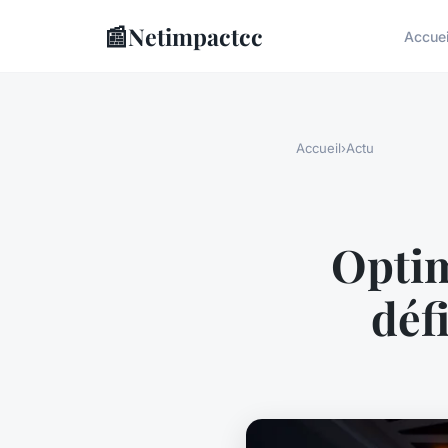
📰
Netimpactcc
Accuei
Accueil
›
Actu
Optim
déf