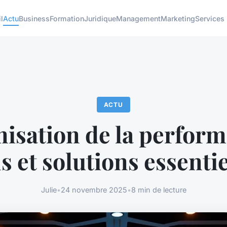
l
Actu
Business
Formation
Juridique
Management
Marketing
Services
ACTU
isation de la perform
is et solutions essentie
Julie
•
24 novembre 2025
•
8 min de lecture