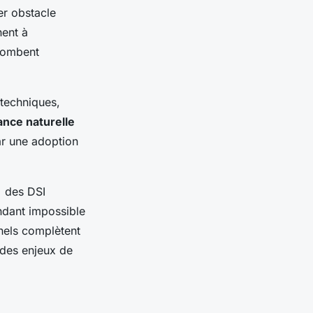
er obstacle
nent à
plombent
 techniques,
ance naturelle
ar une adoption
% des DSI
ndant impossible
nels complètent
 des enjeux de