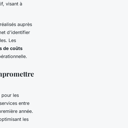
f, visant à
réalisés auprès
t d'identifier
les. Les
s de coûts
érationnelle.
ompromettre
 pour les
services entre
 première année.
ptimisant les