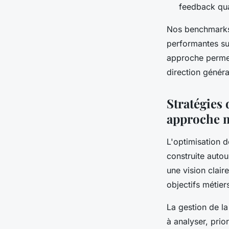
feedback qual
Nos benchmarks 
performantes su
approche permet
direction généra
Stratégies 
approche 
L'optimisation 
construite autou
une vision clair
objectifs métiers
La gestion de l
à analyser, prio