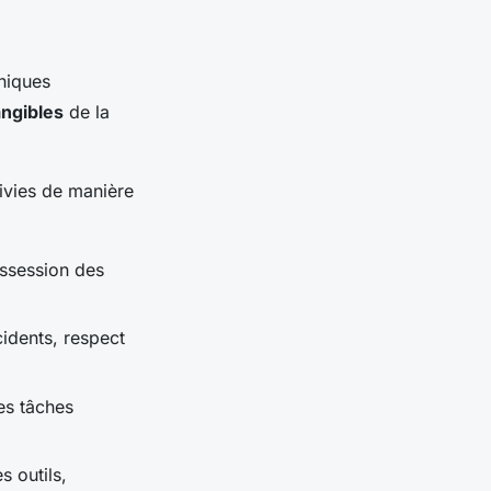
hniques
ngibles
de la
uivies de manière
ossession des
cidents, respect
es tâches
s outils,