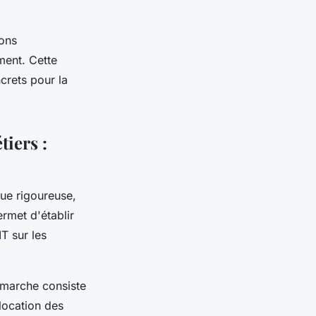
ions
ment. Cette
crets pour la
tiers :
ue rigoureuse,
rmet d'établir
T sur les
émarche consiste
llocation des