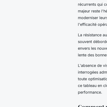
récurrents qui 
majeur reste l'h
moderniser leur
l'efficacité opér
La résistance a
souvent débordé
envers les nouve
lente des bonnes
L'absence de vis
interrogées adm
toute optimisat
ce tableau en c
performance.
Comment me