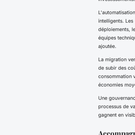
L'automatisatio
intelligents. L
déploiements, le
équipes techniqu
ajoutée.
La migration ve
de subir des coû
consommation va
économies moyen
Une gouvernance
processus de va
gagnent en visib
Accompagne