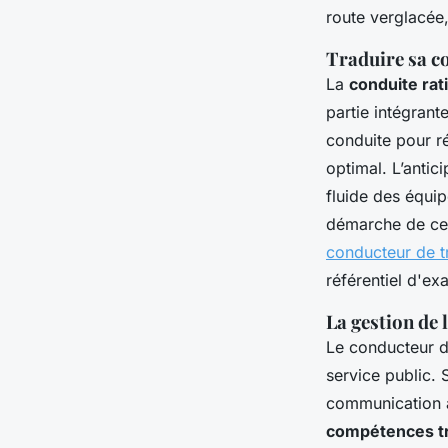
route verglacée,
Traduire sa c
La
conduite rat
partie intégrant
conduite pour ré
optimal. L’antici
fluide des équi
démarche de cer
conducteur de t
référentiel d'ex
La gestion de 
Le conducteur d
service public. 
communication à 
compétences t