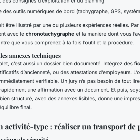
t des consignes d’exploitation et du planning
se des outils numériques de bord (tachygraphe, GPS, système
t être illustré par une ou plusieurs expériences réelles. Pa
ent avec le
chronotachygraphe
et la manière dont vous l’a
ontre que vous comprenez à la fois l’outil et la procédure.
des annexes techniques
let, c’est aussi un dossier bien documenté. Intégrez des
fi
stificatifs d’ancienneté, ou des attestations d’employeurs. L’
mmédiatement vérifiable. Un jury n’a pas besoin de tout lire,
rapidement une affirmation avec un document. Et puis, soyo
bien structuré, avec des annexes lisibles, donne une impres
quilibre final.
 activité-type : réaliser un transport de
ssions de sécurité