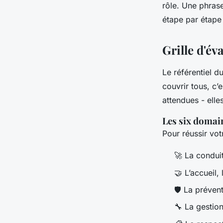
rôle. Une phrase
étape par étape
Grille d'év
Le référentiel d
couvrir tous, c’
attendues - elle
Les six domai
Pour réussir vot
🚀 La conduit
🤝 L’accueil,
🛡️ La préven
🔧 La gestio