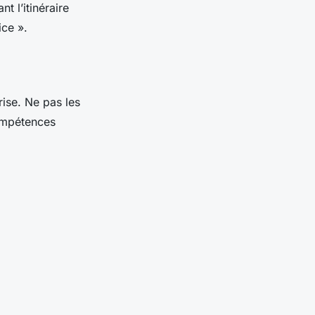
t l’itinéraire
ice ».
ise. Ne pas les
compétences