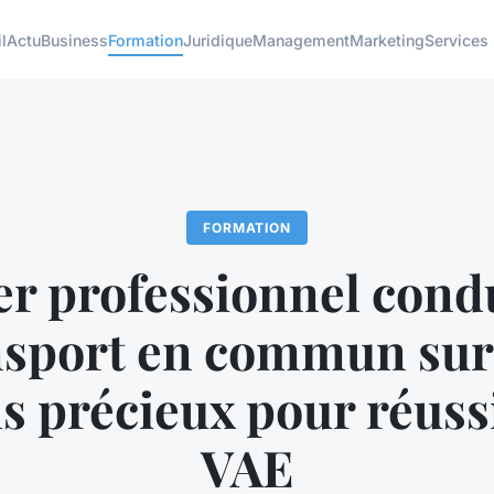
l
Actu
Business
Formation
Juridique
Management
Marketing
Services
FORMATION
er professionnel cond
nsport en commun sur 
s précieux pour réuss
VAE