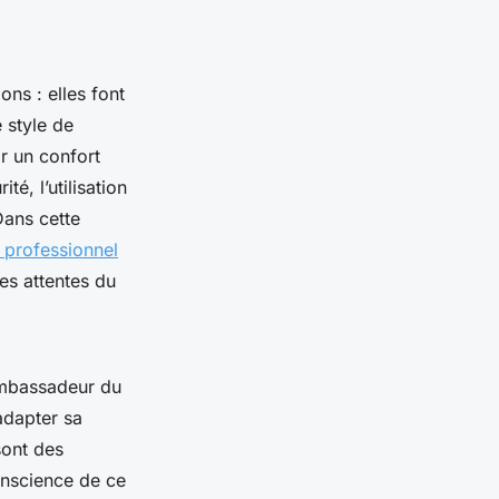
ns : elles font
 style de
ir un confort
té, l’utilisation
Dans cette
r professionnel
es attentes du
 ambassadeur du
adapter sa
sont des
onscience de ce