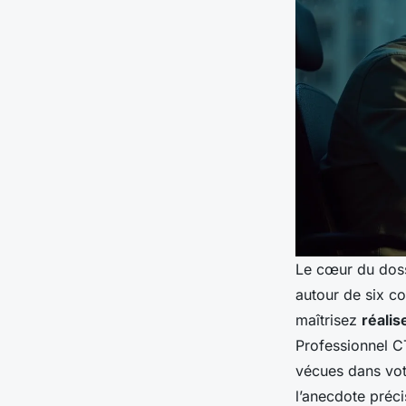
Le cœur du doss
autour de six c
maîtrisez
réalis
Professionnel C
vécues dans vot
l’anecdote préc