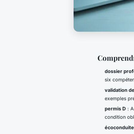
Comprendre
dossier pro
six compéte
validation d
exemples pré
permis D
: A
condition obl
écoconduite