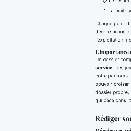
📋 Le respec
📱 La maîtri
Chaque point doi
décrire un incid
l’exploitation m
L'importance 
Un dossier comp
service
, des ju
votre parcours i
pouvoir croiser 
dossier propre, 
qui pèse dans l’é
Rédiger son
Décrire ses mi