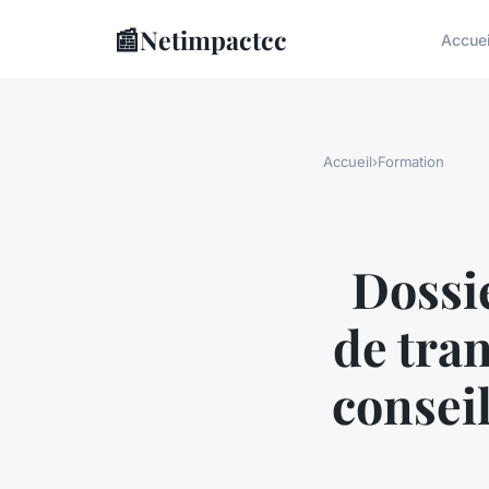
📰
Netimpactcc
Accuei
Accueil
›
Formation
Dossi
de tra
conseil