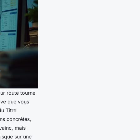
ur route tourne
uve que vous
du Titre
ns concrètes,
vainc, mais
risque sur une