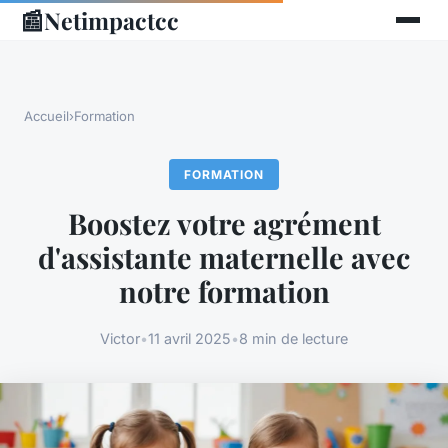
📰
Netimpactcc
Accueil
›
Formation
FORMATION
Boostez votre agrément
d'assistante maternelle avec
notre formation
Victor
•
11 avril 2025
•
8 min de lecture